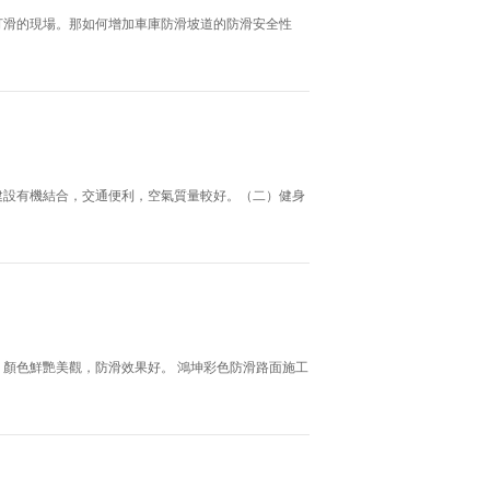
打滑的現場。那如何增加車庫防滑坡道的防滑安全性
建設有機結合，交通便利，空氣質量較好。（二）健身
顏色鮮艷美觀，防滑效果好。 鴻坤彩色防滑路面施工