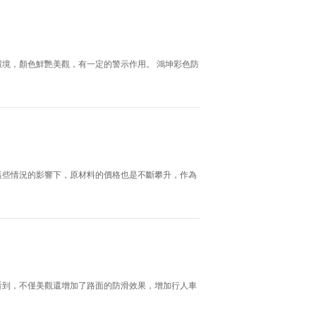
境，顏色鮮艷美觀，有一定的警示作用。 鴻坤彩色防
這些情況的影響下，原材料的價格也是不斷攀升，作為
看到，不僅美觀還增加了路面的防滑效果，增加行人車