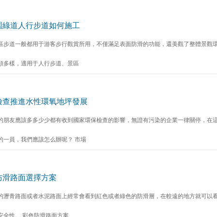
園綠道人行步道如何施工
區步道一般都用于游客步行觀賞所用，不僅滿足表面防滑的功能，還美觀了整體景觀環
類多樣，適用于人行步道、景區
檢查推進水性環氧地坪發展
的朋友應該多多少少都有收到國家環保檢查的影響，無證有污染的企業一律關停，在
的一員，我們應該怎么辦呢？ 市場
防滑路面選擇方案
的瀝青路面或者水泥路面上經常會看到紅色或者綠色的防滑層，在較遠的地方就可以
安全性。 彩色防滑路面方案