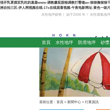
强开乳罩摸双乳吃奶羞羞www-调教撅屁股啪调教打臀缝av-狠狠撸狠狠
洲自拍三区-伊人网视频在线-17c在线观看视频-午夜电影网址-黄色一级
水性地坪銷售！ 如于2008 年！ 水性環氧
首頁
水性地坪
防滑地坪
砂漿
當前位置：
首頁
>
新聞中心
>
行業資訊