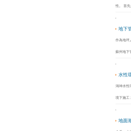
性。 首
地下
作為地坪
蘇州地下
水性
鴻坤水性
境下施工
地面