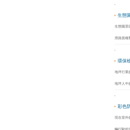
生態
生態園景
滑路面種
環保
地坪行業
地坪人中
彩色
現在室外
輛行駛的