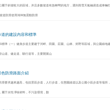
口屬于斜坡較大的區域，并且多數坡道有急轉彎的地方，遇到雨雪天氣極易造成車輛
庫坡道防滑使用鴻坤無震動防滑
步道的建設內容和標準
和標準（一）健身步道主要建于河畔、田園、莊園、山林、郊野等區域，與公園綠地
登山道、健走道、騎行道等，主要開展山
彩色防滑路面介紹
防滑要求越來越高，包括景區步道，人行步道，生態園綠道以及公園小區步道等場所，
，屬于水性凈味材料，不污染環境，顏