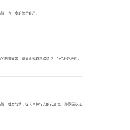
美觀，有一定的警示作用。
面的防滑效果，還美化城市道路環境，顏色鮮艷美觀。
觀，耐磨防滑，提高車輛行人的安全性。 那景區步道