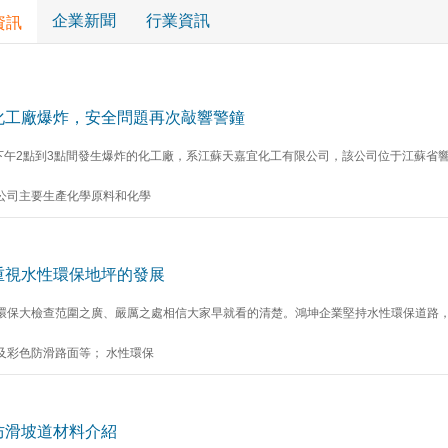
企業新聞
行業資訊
資訊
化工廠爆炸，安全問題再次敲響警鐘
日下午2點到3點間發生爆炸的化工廠，系江蘇天嘉宜化工有限公司，該公司位于江蘇省
公司主要生產化學原料和化學
重視水性環保地坪的發展
環保大檢查范圍之廣、嚴厲之處相信大家早就看的清楚。鴻坤企業堅持水性環保道路
及彩色防滑路面等； 水性環保
防滑坡道材料介紹