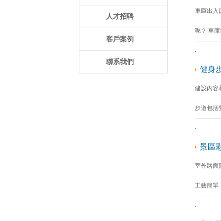
車庫出入
人才招聘
呢？ 車
客戶案例
聯系我們
健身
建設內容
步道包括
景區
室外路面
工藝簡單