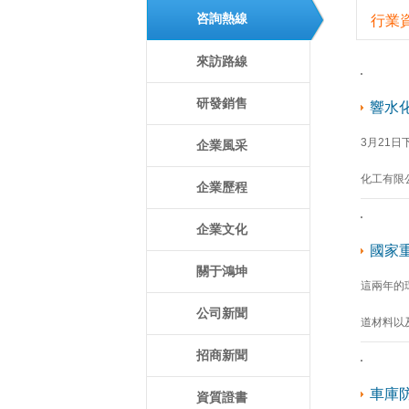
咨詢熱線
行業
來訪路線
研發銷售
響水
3月21
企業風采
化工有限
企業歷程
企業文化
國家
關于鴻坤
這兩年的
公司新聞
道材料以
招商新聞
車庫
資質證書