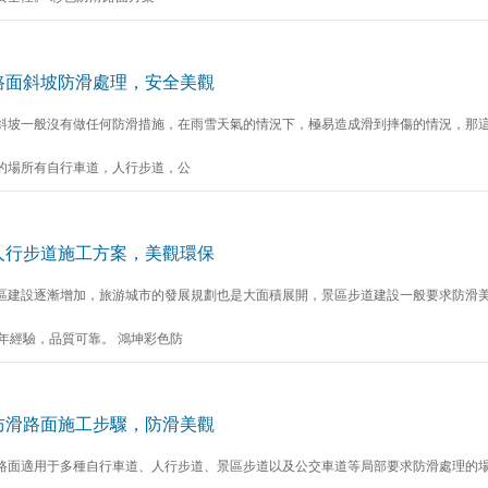
路面斜坡防滑處理，安全美觀
斜坡一般沒有做任何防滑措施，在雨雪天氣的情況下，極易造成滑到摔傷的情況，那這
的場所有自行車道，人行步道，公
人行步道施工方案，美觀環保
區建設逐漸增加，旅游城市的發展規劃也是大面積展開，景區步道建設一般要求防滑
5年經驗，品質可靠。 鴻坤彩色防
防滑路面施工步驟，防滑美觀
路面適用于多種自行車道、人行步道、景區步道以及公交車道等局部要求防滑處理的