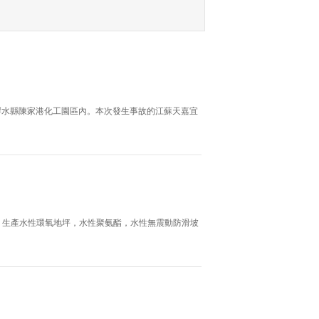
響水縣陳家港化工園區內。本次發生事故的江蘇天嘉宜
，生產水性環氧地坪，水性聚氨酯，水性無震動防滑坡