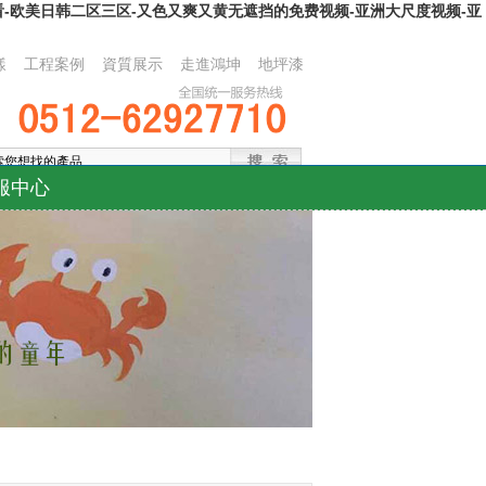
看-欧美日韩二区三区-又色又爽又黄无遮挡的免费视频-亚洲大尺度视频-亚
樣
工程案例
資質展示
走進鴻坤
地坪漆
服中心